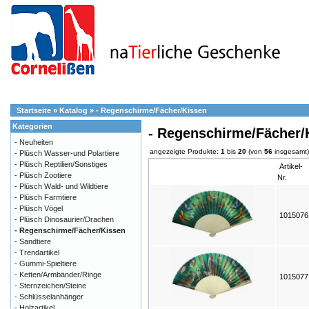
Startseite
»
Katalog
»
- Regenschirme/Fächer/Kissen
Kategorien
- Regenschirme/Fächer/
- Neuheiten
angezeigte Produkte:
1
bis
20
(von
56
insgesamt)
- Plüsch Wasser-und Polartiere
- Plüsch Reptilien/Sonstiges
Artikel-
- Plüsch Zootiere
Nr.
- Plüsch Wald- und Wildtiere
- Plüsch Farmtiere
- Plüsch Vögel
101507
- Plüsch Dinosaurier/Drachen
- Regenschirme/Fächer/Kissen
- Sandtiere
- Trendartikel
- Gummi-Spieltiere
- Ketten/Armbänder/Ringe
101507
- Sternzeichen/Steine
- Schlüsselanhänger
- Holzartikel