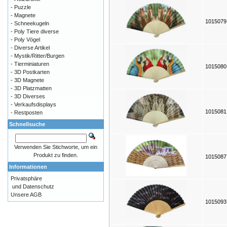
- Puzzle
- Magnete
101507
- Schneekugeln
- Poly Tiere diverse
- Poly Vögel
- Diverse Artikel
- Mystik/Ritter/Burgen
- Tierminiaturen
101508
- 3D Postkarten
- 3D Magnete
- 3D Platzmatten
- 3D Diverses
- Verkaufsdisplays
101508
- Restposten
Schnellsuche
Verwenden Sie Stichworte, um ein
Produkt zu finden.
101508
Informationen
Privatsphäre
und Datenschutz
Unsere AGB
101509