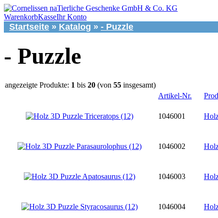
Warenkorb
Kasse
Ihr Konto
Startseite
»
Katalog
»
- Puzzle
- Puzzle
angezeigte Produkte:
1
bis
20
(von
55
insgesamt)
Artikel-Nr.
Prod
1046001
Holz
1046002
Holz
1046003
Holz
1046004
Holz