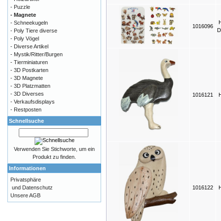
- Puzzle
- Magnete
- Schneekugeln
1016096
D
- Poly Tiere diverse
- Poly Vögel
- Diverse Artikel
- Mystik/Ritter/Burgen
- Tierminiaturen
- 3D Postkarten
- 3D Magnete
- 3D Platzmatten
- 3D Diverses
1016121
- Verkaufsdisplays
- Restposten
Schnellsuche
Verwenden Sie Stichworte, um ein
Produkt zu finden.
Informationen
Privatsphäre
und Datenschutz
1016122
Unsere AGB