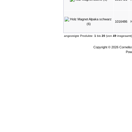
1016486
angezeigte Produkte:
1
bis
20
(von
49
insgesamt)
Copyright © 2026
Corneli
Pow