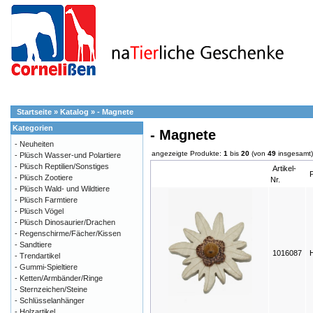
Startseite
»
Katalog
»
- Magnete
Kategorien
- Magnete
- Neuheiten
angezeigte Produkte:
1
bis
20
(von
49
insgesamt)
- Plüsch Wasser-und Polartiere
- Plüsch Reptilien/Sonstiges
Artikel-
- Plüsch Zootiere
Nr.
- Plüsch Wald- und Wildtiere
- Plüsch Farmtiere
- Plüsch Vögel
- Plüsch Dinosaurier/Drachen
- Regenschirme/Fächer/Kissen
- Sandtiere
1016087
- Trendartikel
- Gummi-Spieltiere
- Ketten/Armbänder/Ringe
- Sternzeichen/Steine
- Schlüsselanhänger
- Holzartikel