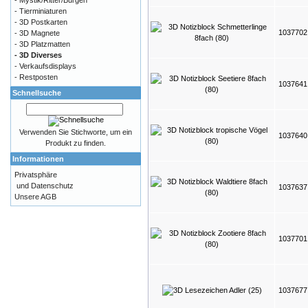
- Tierminiaturen
- 3D Postkarten
103770
- 3D Magnete
- 3D Platzmatten
- 3D Diverses
- Verkaufsdisplays
- Restposten
103764
Schnellsuche
Verwenden Sie Stichworte, um ein
103764
Produkt zu finden.
Informationen
Privatsphäre
und Datenschutz
103763
Unsere AGB
103770
103767