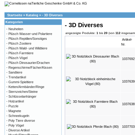
Startseite
»
Katalog
»
- 3D Diverses
Kategorien
- 3D Diverses
- Neuheiten
angezeigte Produkte:
1
bis
20
(von
112
insgesamt
- Plüsch Wasser-und Polartiere
- Plüsch Reptilien/Sonstiges
Artikel-
- Plüsch Zootiere
Nr.
- Plüsch Wald- und Wildtiere
- Plüsch Farmtiere
- Plüsch Vögel
103769
- Plüsch Dinosaurier/Drachen
- Regenschirme/Fächer/Kissen
- Sandtiere
- Trendartikel
103763
- Gummi-Spieltiere
- Ketten/Armbänder/Ringe
- Sternzeichen/Steine
- Schlüsselanhänger
- Holzartikel
103763
- Puzzle
- Magnete
- Schneekugeln
- Poly Tiere diverse
- Poly Vögel
103770
- Diverse Artikel
- Mystik/Ritter/Burgen