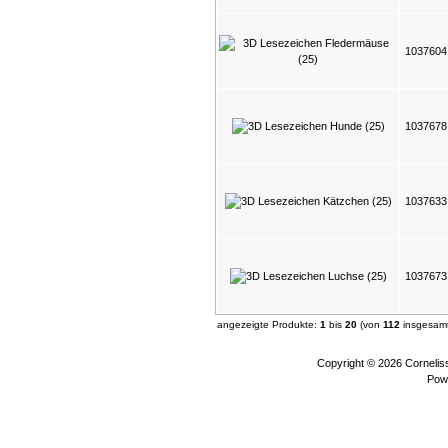
103760
103767
103763
103767
angezeigte Produkte:
1
bis
20
(von
112
insgesamt
Copyright © 2026
Corneli
Pow