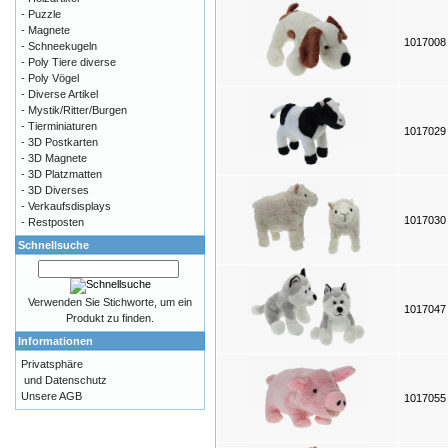
- Puzzle
- Magnete
101700
- Schneekugeln
- Poly Tiere diverse
- Poly Vögel
- Diverse Artikel
- Mystik/Ritter/Burgen
- Tierminiaturen
101702
- 3D Postkarten
- 3D Magnete
- 3D Platzmatten
- 3D Diverses
- Verkaufsdisplays
101703
- Restposten
Schnellsuche
Verwenden Sie Stichworte, um ein
101704
Produkt zu finden.
Informationen
Privatsphäre
und Datenschutz
Unsere AGB
101705