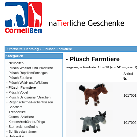
Startseite
»
Katalog
»
- Plüsch Farmtiere
Kategorien
- Plüsch Farmtiere
- Neuheiten
angezeigte Produkte:
1
bis
20
(von
52
insgesamt)
- Plüsch Wasser-und Polartiere
- Plüsch Reptilien/Sonstiges
Artikel-
- Plüsch Zootiere
Nr.
- Plüsch Wald- und Wildtiere
- Plüsch Farmtiere
- Plüsch Vögel
101700
- Plüsch Dinosaurier/Drachen
- Regenschirme/Fächer/Kissen
- Sandtiere
- Trendartikel
- Gummi-Spieltiere
- Ketten/Armbänder/Ringe
101700
- Sternzeichen/Steine
- Schlüsselanhänger
- Holzartikel