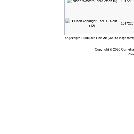
101721
101722
angezeigte Produkte:
1
bis
20
(von
52
insgesamt)
Copyright © 2026
Corneli
Pow