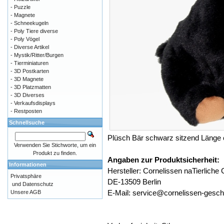
- Puzzle
- Magnete
- Schneekugeln
- Poly Tiere diverse
- Poly Vögel
- Diverse Artikel
- Mystik/Ritter/Burgen
- Tierminiaturen
- 3D Postkarten
- 3D Magnete
- 3D Platzmatten
- 3D Diverses
- Verkaufsdisplays
- Restposten
Schnellsuche
Plüsch Bär schwarz sitzend Länge 
Verwenden Sie Stichworte, um ein
Produkt zu finden.
Angaben zur Produktsicherheit:
Informationen
Hersteller: Cornelissen naTierlic
Privatsphäre
DE-13509 Berlin
und Datenschutz
E-Mail: service@cornelissen-gesc
Unsere AGB