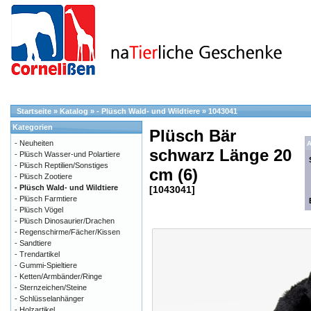
Startseite
»
Katalog
»
- Plüsch Wald- und Wildtiere
»
1043041
Kategorien
Plüsch Bär
- Neuheiten
A
schwarz Länge 20
- Plüsch Wasser-und Polartiere
- Plüsch Reptilien/Sonstiges
cm (6)
- Plüsch Zootiere
- Plüsch Wald- und Wildtiere
[1043041]
- Plüsch Farmtiere
- Plüsch Vögel
- Plüsch Dinosaurier/Drachen
- Regenschirme/Fächer/Kissen
- Sandtiere
- Trendartikel
- Gummi-Spieltiere
- Ketten/Armbänder/Ringe
- Sternzeichen/Steine
- Schlüsselanhänger
- Holzartikel