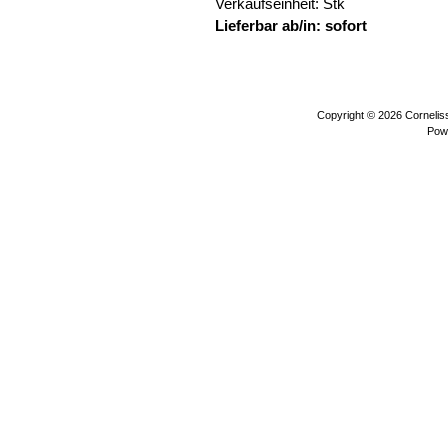
Verkaufseinheit: Stk
Lieferbar ab/in: sofort
bären waldti
Copyright © 2026
Corneli
Pow