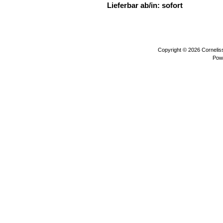
Lieferbar ab/in: sofort
steinböcke a
Copyright © 2026
Corneli
Pow