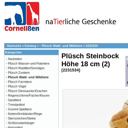
Startseite
»
Katalog
»
- Plüsch Wald- und Wildtiere
»
2231534
Kategorien
Plüsch Steinbock
- Neuheiten
A
Höhe 18 cm (2)
- Plüsch Wasser-und Polartiere
- Plüsch Reptilien/Sonstiges
[2231534]
- Plüsch Zootiere
- Plüsch Wald- und Wildtiere
- Plüsch Farmtiere
- Plüsch Vögel
- Plüsch Dinosaurier/Drachen
- Regenschirme/Fächer/Kissen
- Sandtiere
- Trendartikel
- Gummi-Spieltiere
- Ketten/Armbänder/Ringe
- Sternzeichen/Steine
- Schlüsselanhänger
- Holzartikel