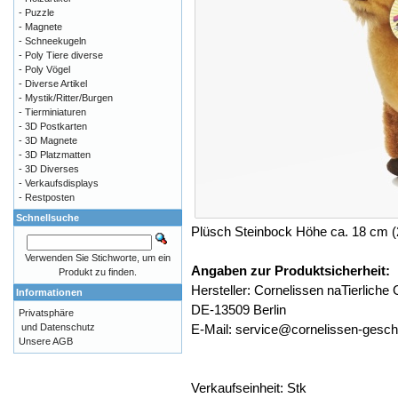
- Puzzle
- Magnete
- Schneekugeln
- Poly Tiere diverse
- Poly Vögel
- Diverse Artikel
- Mystik/Ritter/Burgen
- Tierminiaturen
- 3D Postkarten
- 3D Magnete
- 3D Platzmatten
- 3D Diverses
- Verkaufsdisplays
- Restposten
Schnellsuche
Plüsch Steinbock Höhe ca. 18 cm (
Verwenden Sie Stichworte, um ein
Angaben zur Produktsicherheit:
Produkt zu finden.
Hersteller: Cornelissen naTierlic
Informationen
DE-13509 Berlin
Privatsphäre
E-Mail: service@cornelissen-gesc
und Datenschutz
Unsere AGB
Verkaufseinheit: Stk