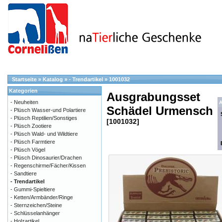
Startseite
»
Katalog
»
- Trendartikel
»
1001032
Kategorien
Ausgrabungsset
- Neuheiten
A
Schädel Urmensch
- Plüsch Wasser-und Polartiere
- Plüsch Reptilien/Sonstiges
[1001032]
- Plüsch Zootiere
- Plüsch Wald- und Wildtiere
- Plüsch Farmtiere
- Plüsch Vögel
- Plüsch Dinosaurier/Drachen
- Regenschirme/Fächer/Kissen
- Sandtiere
- Trendartikel
- Gummi-Spieltiere
- Ketten/Armbänder/Ringe
- Sternzeichen/Steine
- Schlüsselanhänger
- Holzartikel