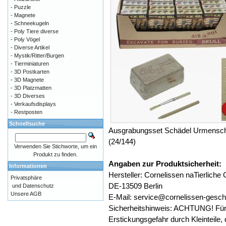
- Puzzle
- Magnete
- Schneekugeln
- Poly Tiere diverse
- Poly Vögel
- Diverse Artikel
- Mystik/Ritter/Burgen
- Tierminiaturen
- 3D Postkarten
- 3D Magnete
- 3D Platzmatten
- 3D Diverses
- Verkaufsdisplays
- Restposten
Schnellsuche
Ausgrabungsset Schädel Urmensch 4
(24/144)
Verwenden Sie Stichworte, um ein
Produkt zu finden.
Angaben zur Produktsicherheit:
Informationen
Hersteller: Cornelissen naTierlic
Privatsphäre
DE-13509 Berlin
und Datenschutz
Unsere AGB
E-Mail: service@cornelissen-gesc
Sicherheitshinweis: ACHTUNG! Für 
Erstickungsgefahr durch Kleinteile