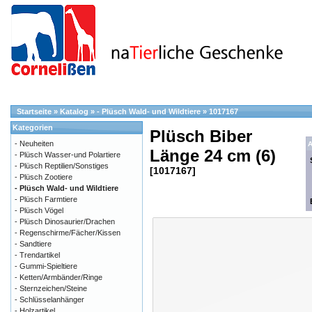
Startseite
»
Katalog
»
- Plüsch Wald- und Wildtiere
»
1017167
Kategorien
Plüsch Biber
- Neuheiten
A
Länge 24 cm (6)
- Plüsch Wasser-und Polartiere
- Plüsch Reptilien/Sonstiges
[1017167]
- Plüsch Zootiere
- Plüsch Wald- und Wildtiere
- Plüsch Farmtiere
- Plüsch Vögel
- Plüsch Dinosaurier/Drachen
- Regenschirme/Fächer/Kissen
- Sandtiere
- Trendartikel
- Gummi-Spieltiere
- Ketten/Armbänder/Ringe
- Sternzeichen/Steine
- Schlüsselanhänger
- Holzartikel