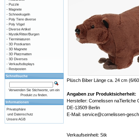
- Puzzle
- Magnete
- Schneekugeln
- Poly Tiere diverse
- Poly Vögel
- Diverse Artikel
- Mystik/Ritter/Burgen
- Tierminiaturen
- 3D Postkarten
- 3D Magnete
- 3D Platzmatten
- 3D Diverses
- Verkaufsdisplays
- Restposten
Schnellsuche
Plüsch Biber Länge ca. 24 cm (6/60
Verwenden Sie Stichworte, um ein
Angaben zur Produktsicherheit:
Produkt zu finden.
Hersteller: Cornelissen naTierlic
Informationen
DE-13509 Berlin
Privatsphäre
E-Mail: service@cornelissen-gesc
und Datenschutz
Unsere AGB
Verkaufseinheit: Stk