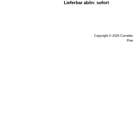
Lieferbar ab/in: sofort
wassertiere 
plüschtiere
Copyright © 2026
Corneli
Pow